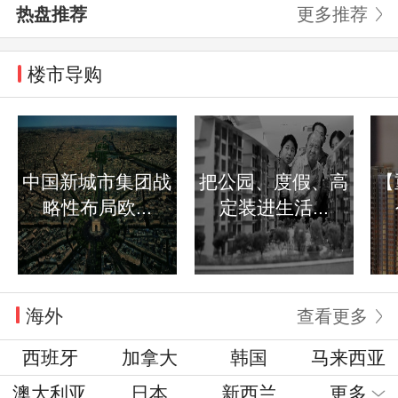
热盘推荐
更多推荐
楼市导购
中国新城市集团战
把公园、度假、高
【
略性布局欧...
定装进生活...
海外
查看更多
西班牙
加拿大
韩国
马来西亚
澳大利亚
日本
新西兰
更多