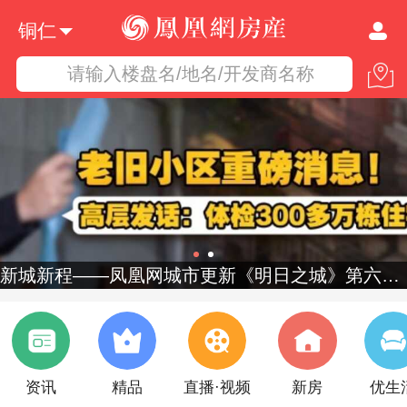
铜仁
请输入楼盘名/地名/开发商名称
新城新程——凤凰网城市更新《明日之城》第六季启幕
资讯
精品
直播·视频
新房
优生
多个热点城市正研究出台住房消费提振举措