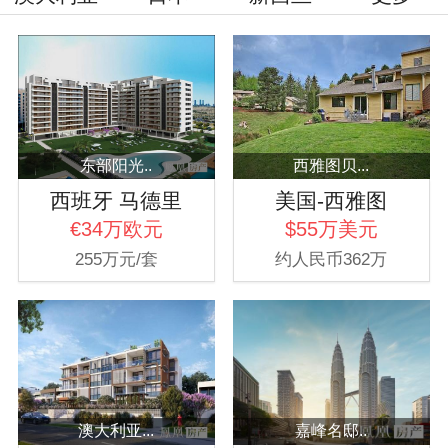
东部阳光..
西雅图贝...
西班牙 马德里
美国-西雅图
€34万欧元
$55万美元
255万元/套
约人民币362万
澳大利亚...
嘉峰名邸..